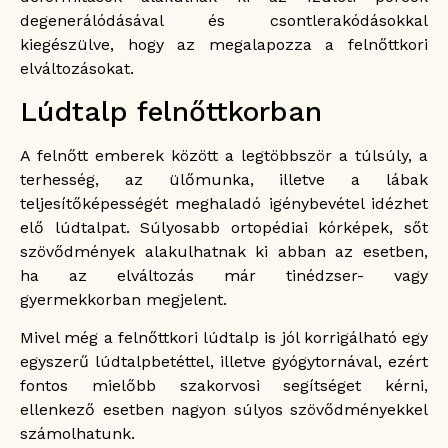
degenerálódásával és csontlerakódásokkal
kiegészülve, hogy az megalapozza a felnőttkori
elváltozásokat.
Lúdtalp felnőttkorban
A felnőtt emberek között a legtöbbször a túlsúly, a
terhesség, az ülőmunka, illetve a lábak
teljesítőképességét meghaladó igénybevétel idézhet
elő lúdtalpat. Súlyosabb ortopédiai kórképek, sőt
szövődmények alakulhatnak ki abban az esetben,
ha az elváltozás már tinédzser- vagy
gyermekkorban megjelent.
Mivel még a felnőttkori lúdtalp is jól korrigálható egy
egyszerű lúdtalpbetéttel, illetve gyógytornával, ezért
fontos mielőbb szakorvosi segítséget kérni,
ellenkező esetben nagyon súlyos szövődményekkel
számolhatunk.