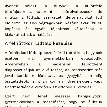
Ilyenek például a bütykök, a különféle
térdfájdalmak, valamint a bőrelváltozások, de
miután a lúdtalp szerkezeti deformációkat tud
előidézni az alsó végtagokban, később akár ízületi
kopások és egyéb fájdalmas változások is
kialakulhatnak a hatására.
A felnőttkori lúdtalp kezelése
A felnőttkori lúdtalp kezeléséről tudni kell, hogy sok
esetben már gyermekkorban elkezdődik.
Amennyiben a páciensnél felnőttként
diagnosztizálják az elváltozást, az rendszerint már
jóval korábban kialakult, és gyógyítása mindig
összetettebb, mint amikor már gyermekként vagy
tinédzserként elkezdődik az ortopédiai kezelés.
Ezért nem lehet elégszer hangsúlyozni
gyermekkorban a megelőzést, hogy ne állítsuk