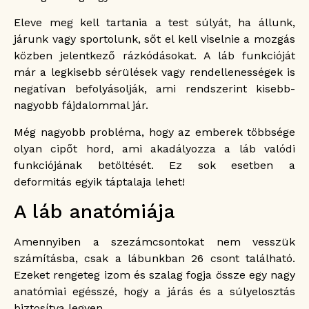
Eleve meg kell tartania a test súlyát, ha állunk,
járunk vagy sportolunk, sőt el kell viselnie a mozgás
közben jelentkező rázkódásokat. A láb funkcióját
már a legkisebb sérülések vagy rendellenességek is
negatívan befolyásolják, ami rendszerint kisebb-
nagyobb fájdalommal jár.
Még nagyobb probléma, hogy az emberek többsége
olyan cipőt hord, ami akadályozza a láb valódi
funkciójának betöltését. Ez sok esetben a
deformitás egyik táptalaja lehet!
A láb anatómiája
Amennyiben a szezámcsontokat nem vesszük
számításba, csak a lábunkban 26 csont található.
Ezeket rengeteg izom és szalag fogja össze egy nagy
anatómiai egésszé, hogy a járás és a súlyelosztás
biztosítva legyen.