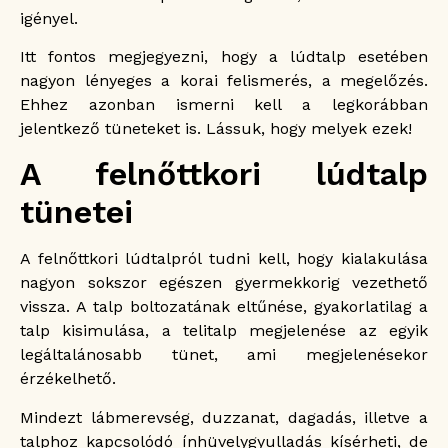
igényel.
Itt fontos megjegyezni, hogy a lúdtalp esetében
nagyon lényeges a korai felismerés, a megelőzés.
Ehhez azonban ismerni kell a legkorábban
jelentkező tüneteket is. Lássuk, hogy melyek ezek!
A felnőttkori lúdtalp
tünetei
A felnőttkori lúdtalpról tudni kell, hogy kialakulása
nagyon sokszor egészen gyermekkorig vezethető
vissza. A talp boltozatának eltűnése, gyakorlatilag a
talp kisimulása, a telitalp megjelenése az egyik
legáltalánosabb tünet, ami megjelenésekor
érzékelhető.
Mindezt lábmerevség, duzzanat, dagadás, illetve a
talphoz kapcsolódó ínhüvelygyulladás kísérheti, de