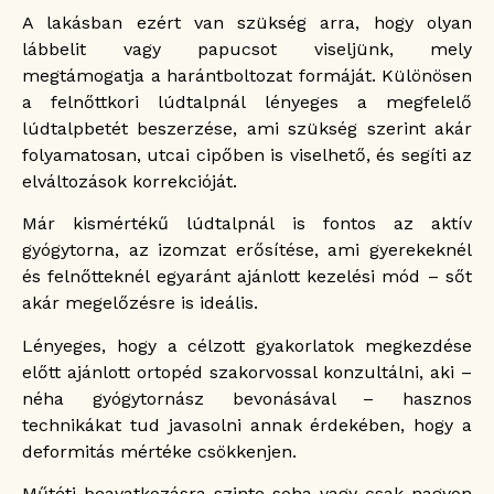
A lakásban ezért van szükség arra, hogy olyan
lábbelit vagy papucsot viseljünk, mely
megtámogatja a harántboltozat formáját. Különösen
a felnőttkori lúdtalpnál lényeges a megfelelő
lúdtalpbetét beszerzése, ami szükség szerint akár
folyamatosan, utcai cipőben is viselhető, és segíti az
elváltozások korrekcióját.
Már kismértékű lúdtalpnál is fontos az aktív
gyógytorna, az izomzat erősítése, ami gyerekeknél
és felnőtteknél egyaránt ajánlott kezelési mód – sőt
akár megelőzésre is ideális.
Lényeges, hogy a célzott gyakorlatok megkezdése
előtt ajánlott ortopéd szakorvossal konzultálni, aki –
néha gyógytornász bevonásával – hasznos
technikákat tud javasolni annak érdekében, hogy a
deformitás mértéke csökkenjen.
Műtéti beavatkozásra szinte soha vagy csak nagyon