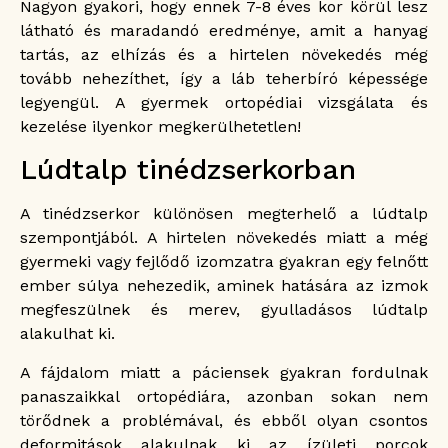
Nagyon gyakori, hogy ennek 7-8 éves kor körül lesz
látható és maradandó eredménye, amit a hanyag
tartás, az elhízás és a hirtelen növekedés még
tovább nehezíthet, így a láb teherbíró képessége
legyengül. A gyermek ortopédiai vizsgálata és
kezelése ilyenkor megkerülhetetlen!
Lúdtalp tinédzserkorban
A tinédzserkor különösen megterhelő a lúdtalp
szempontjából. A hirtelen növekedés miatt a még
gyermeki vagy fejlődő izomzatra gyakran egy felnőtt
ember súlya nehezedik, aminek hatására az izmok
megfeszülnek és merev, gyulladásos lúdtalp
alakulhat ki.
A fájdalom miatt a páciensek gyakran fordulnak
panaszaikkal ortopédiára, azonban sokan nem
törődnek a problémával, és ebből olyan csontos
deformitások alakulnak ki az ízületi porcok