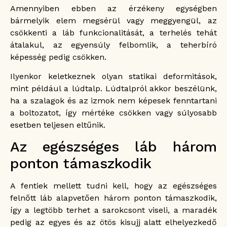
Amennyiben ebben az érzékeny egységben
bármelyik elem megsérül vagy meggyengül, az
csökkenti a láb funkcionalitását, a terhelés tehát
átalakul, az egyensúly felbomlik, a teherbíró
képesség pedig csökken.
Ilyenkor keletkeznek olyan statikai deformitások,
mint például a lúdtalp. Lúdtalpról akkor beszélünk,
ha a szalagok és az izmok nem képesek fenntartani
a boltozatot, így mértéke csökken vagy súlyosabb
esetben teljesen eltűnik.
Az egészséges láb három
ponton támaszkodik
A fentiek mellett tudni kell, hogy az egészséges
felnőtt láb alapvetően három ponton támaszkodik,
így a legtöbb terhet a sarokcsont viseli, a maradék
pedig az egyes és az ötös kisujj alatt elhelyezkedő