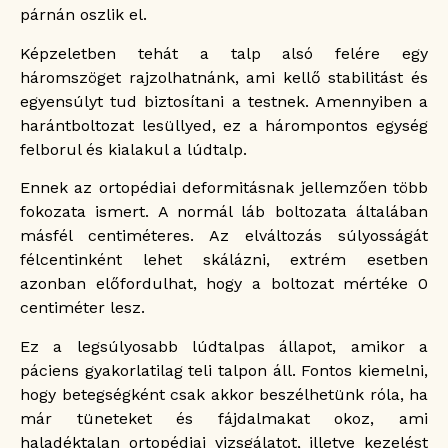
párnán oszlik el.
Képzeletben tehát a talp alsó felére egy
háromszöget rajzolhatnánk, ami kellő stabilitást és
egyensúlyt tud biztosítani a testnek. Amennyiben a
harántboltozat lesüllyed, ez a hárompontos egység
felborul és kialakul a lúdtalp.
Ennek az ortopédiai deformitásnak jellemzően több
fokozata ismert. A normál láb boltozata általában
másfél centiméteres. Az elváltozás súlyosságát
félcentinként lehet skálázni, extrém esetben
azonban előfordulhat, hogy a boltozat mértéke 0
centiméter lesz.
Ez a legsúlyosabb lúdtalpas állapot, amikor a
páciens gyakorlatilag teli talpon áll. Fontos kiemelni,
hogy betegségként csak akkor beszélhetünk róla, ha
már tüneteket és fájdalmakat okoz, ami
haladéktalan ortopédiai vizsgálatot, illetve kezelést