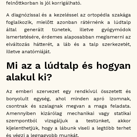
felnőttkorban is jól korrigálható.
A diagnózissal és a kezeléssel az ortopédia szakága
foglalkozik, mielőtt azonban rátérnénk a lúdtalp
által generált tünetek, illetve gyógymódok
ismertetésére, érdemes alaposabban megismerni az
elváltozás hátterét, a láb és a talp szerkezetét,
illetve anatómiáját.
Mi az a lúdtalp és hogyan
alakul ki?
Az emberi szervezet egy rendkívül összetett és
bonyolult egység, ahol minden apró izomnak,
csontnak és szalagnak megvan a maga feladata.
Amennyiben kizárólag mechanikai vagy statikai
szempontból vizsgáljuk a testünket, akkor
kijelenthetjük, hogy a lábunk viseli a legtöbb terhet
és végzi a legnagyobb munkát.