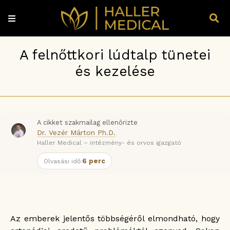
A felnőttkori lúdtalp tünetei
és kezelése
A cikket szakmailag ellenőrizte
Dr. Vezér Márton Ph.D.
Haller Medical – intézmény- és orvos igazgató
6 perc
Olvasási idő:
Az emberek jelentős többségéről elmondható, hogy