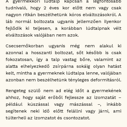
A gyermekkori lúdtalp kapcsán a legfontosabb
tudnivaló, hogy 2 éves kor előtt nem vagy csak
nagyon ritkán beszélhetünk kóros elváltozásokról. A
láb normál boltozata ugyanis jellemzően ilyenkor
fejlődik ki teljesen, a korábban lúdtalpnak vélt
elváltozások valójában nem azok.
Csecsemőkorban ugyanis még nem alakul ki
azonnal a hosszanti boltozat, sőt később is csak
fokozatosan, így a talp vastag bőre, valamint az
alatta elhelyezkedő zsírpárna sokáig olyan hatást
kelt, mintha a gyermeknek lúdtalpa lenne, valójában
azonban nem beszélhetünk tényleges deformitásról.
Rengeteg szülő nem ad elég időt a gyermekének
ahhoz, hogy saját erőből fejlessze az izomzatát –
például kúszással vagy mászással –, inkább
segítenek neki idő előtt felállni vagy járni, ami
túlterheli az izomzatot és csontozatot.