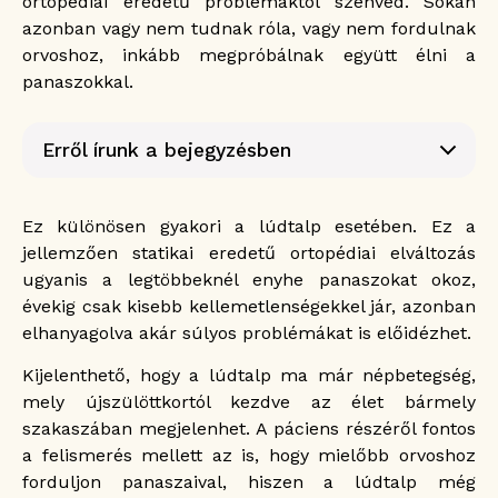
ortopédiai eredetű problémáktól szenved. Sokan
azonban vagy nem tudnak róla, vagy nem fordulnak
orvoshoz, inkább megpróbálnak együtt élni a
panaszokkal.
Erről írunk a bejegyzésben
Mi az a lúdtalp és hogyan alakul ki?
A láb anatómiája
Ez különösen gyakori a lúdtalp esetében. Ez a
Az egészséges láb három ponton
jellemzően statikai eredetű ortopédiai elváltozás
támaszkodik
ugyanis a legtöbbeknél enyhe panaszokat okoz,
A felnőttkori lúdtalp tünetei
évekig csak kisebb kellemetlenségekkel jár, azonban
Lúdtalp az egyes életszakaszokban
elhanyagolva akár súlyos problémákat is előidézhet.
Lúdtalp gyermekkorban
Kijelenthető, hogy a lúdtalp ma már népbetegség,
Lúdtalp tinédzserkorban
mely újszülöttkortól kezdve az élet bármely
Lúdtalp felnőttkorban
szakaszában megjelenhet. A páciens részéről fontos
A felnőttkori lúdtalp kezelése
a felismerés mellett az is, hogy mielőbb orvoshoz
forduljon panaszaival, hiszen a lúdtalp még