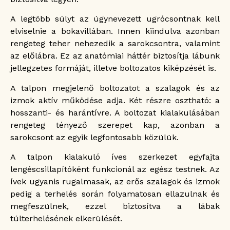
A legtöbb súlyt az úgynevezett ugrócsontnak kell
elviselnie a bokavillában. Innen kiindulva azonban
rengeteg teher nehezedik a sarokcsontra, valamint
az előlábra. Ez az anatómiai háttér biztosítja lábunk
jellegzetes formáját, illetve boltozatos kiképzését is.
A talpon megjelenő boltozatot a szalagok és az
izmok aktív működése adja. Két részre osztható: a
hosszanti- és harántívre. A boltozat kialakulásában
rengeteg tényező szerepet kap, azonban a
sarokcsont az egyik legfontosabb közülük.
A talpon kialakuló íves szerkezet egyfajta
lengéscsillapítóként funkcionál az egész testnek. Az
ívek ugyanis rugalmasak, az erős szalagok és izmok
pedig a terhelés során folyamatosan ellazulnak és
megfeszülnek, ezzel biztosítva a lábak
túlterhelésének elkerülését.