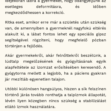
idejekorán lábra a gyermeket, hogy odafigyeljünk az
esetleges deformitásra, és időben
megkezdődhessen a korrekció.
Ritka eset, amikor erre már a születés után szükség
van, de amennyiben a gyermeknél nagyfokú eltérés
alakult ki, a lábat fontos lehet egy speciális gipsz
segítségével rögzíteni, hogy megfelelő pózban
történjen a fejlődés.
Akár gyermekekről, akár felnőttekről beszélünk, a
lúdtalp megelőzésének és gyógyításának egyik
alapfeltétele az izomzat erősítésében keresendő. A
gyógytorna mellett a legjobb, ha a páciens gyakran
jár mezítláb egyenetlen talajon.
Utóbbi különösen hangsúlyos, hiszen a sík felszínen
történő járás tovább ronthatja a talpizmok állapotát,
lévén ilyen közegben nincs szükség a stabilizálást
ellátó izmok használatára.