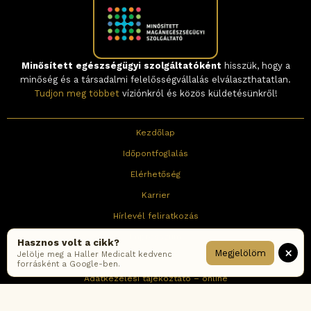
Minősített egészségügyi szolgáltatóként
hisszük, hogy a
minőség és a társadalmi felelősségvállalás elválaszthatatlan.
Tudjon meg többet
víziónkról és közös küldetésünkről!
Kezdőlap
Időpontfoglalás
Elérhetőség
Karrier
Hírlevél feliratkozás
Impresszum
Hasznos volt a cikk?
×
Megjelölöm
Jelölje meg a Haller Medicalt kedvenc
ÁSZF
forrásként a Google-ben.
Adatkezelési tájékoztató – online
Adatkezelési tájékoztató – rendelők