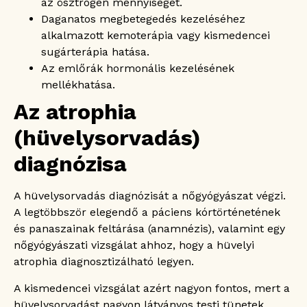
az ösztrogén mennyiségét.
Daganatos megbetegedés kezeléséhez
alkalmazott kemoterápia vagy kismedencei
sugárterápia hatása.
Az emlőrák hormonális kezelésének
mellékhatása.
Az atrophia
(hüvelysorvadás)
diagnózisa
A hüvelysorvadás diagnózisát a nőgyógyászat végzi.
A legtöbbször elegendő a páciens kórtörténetének
és panaszainak feltárása (anamnézis), valamint egy
nőgyógyászati vizsgálat ahhoz, hogy a hüvelyi
atrophia diagnosztizálható legyen.
A kismedencei vizsgálat azért nagyon fontos, mert a
hüvelysorvadást nagyon látványos testi tünetek