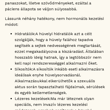
panaszokat, illetve szövődményeket, ezáltal a
páciens állapota se váljon súlyosabbá.
Lássunk néhány hatékony, nem hormonális kezelési
módot:
Hidratálók:
A hüvelyi hidratálók azt a célt
szolgálják, hogy a hüvely falához tapadva
segítsék a sejtek nedvességének megtartását,
ezzel megakadályozva a kiszáradást. Általában
hosszabb ideig hatnak, így a legtöbbször nem
kell napi rendszerességgel alkalmazni őket.
Síkosítók:
A síkosítók inkább eseti alkalmazásra
ideálisak enyhe hüvelysorvadásnál.
Alkalmazásukkal elkerülhetők a szexuális
aktus során tapasztalható fájdalmak, sérülések
és egyéb kellemetlenségek.
Lézeres kezelések:
Ma már léteznek olyan
speciális, nem invazív lézeres kezelési