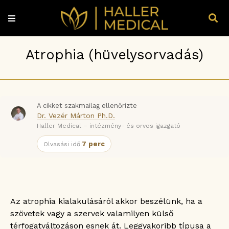
Atrophia (hüvelysorvadás)
A cikket szakmailag ellenőrizte
Dr. Vezér Márton Ph.D.
Haller Medical – intézmény- és orvos igazgató
7 perc
Olvasási idő:
Az atrophia kialakulásáról akkor beszélünk, ha a
szövetek vagy a szervek valamilyen külső
térfogatváltozáson esnek át. Leggyakoribb típusa a