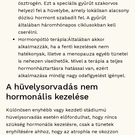
ösztrogén. Ezt a speciális gyűrűt szakorvos
helyezi fel a hüvelybe, amely lokálisan alacsony
dózisú hormont szabadít fel. A gyűrűt
általában háromhónapos ciklusokban kell
cserélni.
Hormonpótló terápia:
Általában akkor
alkalmazzák, ha a fenti kezelések nem
hatékonyak, illetve a menopauza egyéb tünetei
is nehezen viselhetők. Mivel a terápia a teljes
hormonháztartásra hatással van, ezért
alkalmazása mindig nagy odafigyelést igényel.
A hüvelysorvadás nem
hormonális kezelése
Különösen enyhébb vagy kezdeti stádiumú
hüvelysorvadás esetén előfordulhat, hogy nincs
szükség hormonális kezelésre, csak a tünetek
enyhítésére ahhoz, hogy az atrophia ne okozzon