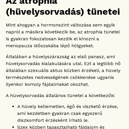
Az atrophia
(hüvelysorvadás) tünetei
Mint ahogyan a hormonszint változása sem egyik
napról a másikra következik be, az atrophia tünetei
is gyakran fokozatosan kezdik el kínozni a
menopauza időszakába lépő hölgyeket.
Általában a hüvelyszárazság az első panasz, ami
hüvelysorvadás kialakulására utal. Ezt a legtöbb nő
általában szexuális aktus közben érzékeli, a hüvely
természetes nedvességének csökkenése ugyanis
ilyenkor komoly fájdalmakat okozhat.
A hüvelysorvadás általános tünetei a következők:
A hüvely kellemetlen, égő és viszkető érzése,
ami kezdetben gyakran csak egyszerű
diszkomfort érzésként írható le.
Szex közben tapasztalható fájdalom és