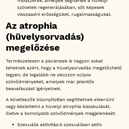
módszerek, amelyek segítenek a hüvelyi
szövetek regenerálásában, sőt képesek
visszaadni erősségüket, rugalmasságukat.
Az atrophia
(hüvelysorvadás)
megelőzése
Természetesen a páciensek is nagyon sokat
tehetnek azért, hogy a hüvelysorvadás megelőzhető
legyen, de legalább ne okozzon súlyos
szövődményeket, amelyek már jelentős
beavatkozást igényelnek.
A következők bizonyítottan segíthetnek elkerülni
vagy késleltetni a hüvelyi atrophia kialakulását,
illetve a komolyabb szövődmények megjelenését:
Szexuális aktivitás:
A szexuálisan aktív