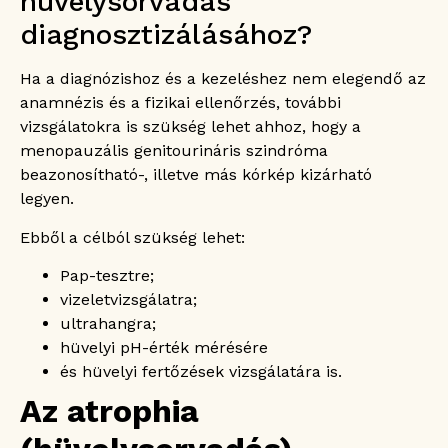
hüvelysorvadás
diagnosztizálásához?
Ha a diagnózishoz és a kezeléshez nem elegendő az
anamnézis és a fizikai ellenőrzés, további
vizsgálatokra is szükség lehet ahhoz, hogy a
menopauzális genitourináris szindróma
beazonosítható-, illetve más kórkép kizárható
legyen.
Ebből a célból szükség lehet:
Pap-tesztre;
vizeletvizsgálatra;
ultrahangra;
hüvelyi pH-érték mérésére
és hüvelyi fertőzések vizsgálatára is.
Az atrophia