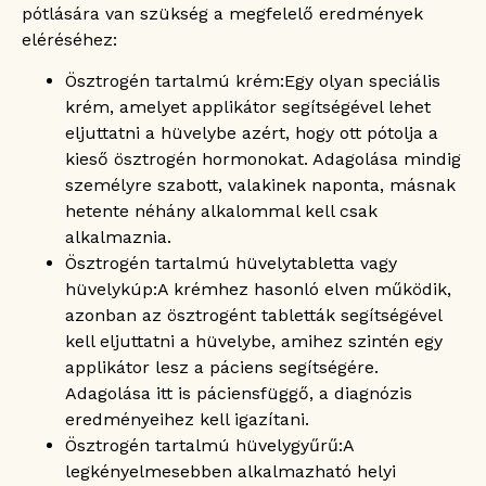
pótlására van szükség a megfelelő eredmények
eléréséhez:
Ösztrogén tartalmú krém:
Egy olyan speciális
krém, amelyet applikátor segítségével lehet
eljuttatni a hüvelybe azért, hogy ott pótolja a
kieső ösztrogén hormonokat. Adagolása mindig
személyre szabott, valakinek naponta, másnak
hetente néhány alkalommal kell csak
alkalmaznia.
Ösztrogén tartalmú hüvelytabletta vagy
hüvelykúp:
A krémhez hasonló elven működik,
azonban az ösztrogént tabletták segítségével
kell eljuttatni a hüvelybe, amihez szintén egy
applikátor lesz a páciens segítségére.
Adagolása itt is páciensfüggő, a diagnózis
eredményeihez kell igazítani.
Ösztrogén tartalmú hüvelygyűrű:
A
legkényelmesebben alkalmazható helyi