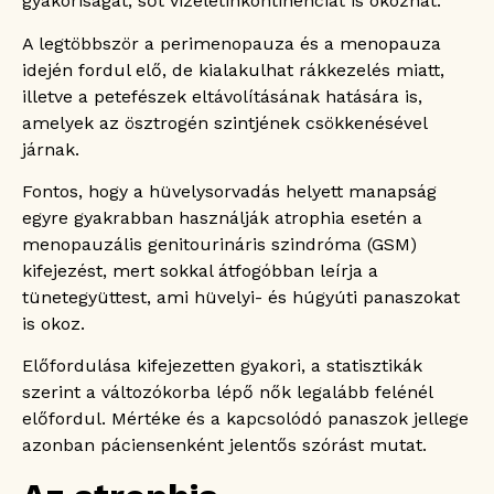
gyakoriságát, sőt vizeletinkontinenciát is okozhat.
A legtöbbször a perimenopauza és a menopauza
idején fordul elő, de kialakulhat rákkezelés miatt,
illetve a petefészek eltávolításának hatására is,
amelyek az ösztrogén szintjének csökkenésével
járnak.
Fontos, hogy a hüvelysorvadás helyett manapság
egyre gyakrabban használják atrophia esetén a
menopauzális genitourináris szindróma (GSM)
kifejezést, mert sokkal átfogóbban leírja a
tünetegyüttest, ami hüvelyi- és húgyúti panaszokat
is okoz.
Előfordulása kifejezetten gyakori, a statisztikák
szerint a változókorba lépő nők legalább felénél
előfordul. Mértéke és a kapcsolódó panaszok jellege
azonban páciensenként jelentős szórást mutat.