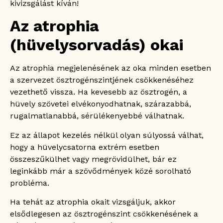
kivizsgálást kíván!
Az atrophia
(hüvelysorvadás) okai
Az atrophia megjelenésének az oka minden esetben
a szervezet ösztrogénszintjének csökkenéséhez
vezethető vissza. Ha kevesebb az ösztrogén, a
hüvely szövetei elvékonyodhatnak, szárazabbá,
rugalmatlanabbá, sérülékenyebbé válhatnak.
Ez az állapot kezelés nélkül olyan súlyossá válhat,
hogy a hüvelycsatorna extrém esetben
összeszűkülhet vagy megrövidülhet, bár ez
leginkább már a szövődmények közé sorolható
probléma.
Ha tehát az atrophia okait vizsgáljuk, akkor
elsődlegesen az ösztrogénszint csökkenésének a