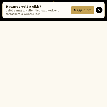
Kezdőlap
Hasznos volt a cikk?
×
Időpontfoglalás
Megjelölöm
Jelölje meg a Haller Medicalt kedvenc
forrásként a Google-ben.
Elérhetőség
Karrier
Hírlevél feliratkozás
Impresszum
ÁSZF
Adatkezelési tájékoztató – online
Adatkezelési tájékoztató – rendelők
Cookie tájékoztató
Fogyasztói értékelési-és moderálási szabályzat
Korábbi ÁSZF verziók
Gyakran ismételt kérdések