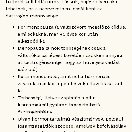
hátterét kell feltárnunk. Lássuk, hogy milyen okai
lehetnek, ha a szervezetben lecsökkent az
ösztrogén mennyisége:
Perimenopauza (a változókort megelőző ciklus,
ami sokaknál már 45 éves kor után
elkezdődik).
Menopauza (a nők többségének csak a
változókorba lépést követően csökken annyira
az ösztrogénszintje, hogy az hüvelysorvadást
idéz elő).
Korai menopauza, amit néha hormonális
zavarok, máskor a petefészek eltávolítása vált
ki.
Terhesség, illetve szoptatás alatt a
kismamáknál gyakran tapasztalható
ösztrogénhiány.
Olyan hormontartalmú készítmények, például
fogamzásgátlók szedése, amelyek befolyásolják