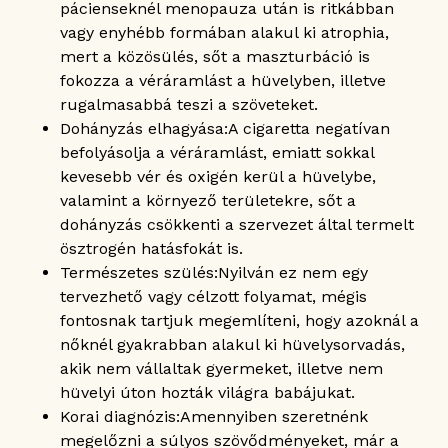
pácienseknél menopauza után is ritkábban
vagy enyhébb formában alakul ki atrophia,
mert a közösülés, sőt a maszturbáció is
fokozza a véráramlást a hüvelyben, illetve
rugalmasabbá teszi a szöveteket.
Dohányzás elhagyása:
A cigaretta negatívan
befolyásolja a véráramlást, emiatt sokkal
kevesebb vér és oxigén kerül a hüvelybe,
valamint a környező területekre, sőt a
dohányzás csökkenti a szervezet által termelt
ösztrogén hatásfokát is.
Természetes szülés:
Nyilván ez nem egy
tervezhető vagy célzott folyamat, mégis
fontosnak tartjuk megemlíteni, hogy azoknál a
nőknél gyakrabban alakul ki hüvelysorvadás,
akik nem vállaltak gyermeket, illetve nem
hüvelyi úton hozták világra babájukat.
Korai diagnózis:
Amennyiben szeretnénk
megelőzni a súlyos szövődményeket, már a