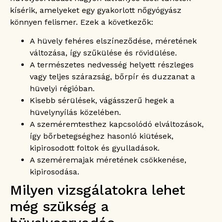
kísérik, amelyeket egy gyakorlott nőgyógyász
könnyen felismer. Ezek a következők:
A hüvely fehéres elszíneződése, méretének
változása, így szűkülése és rövidülése.
A természetes nedvesség helyett részleges
vagy teljes szárazság, bőrpír és duzzanat a
hüvelyi régióban.
Kisebb sérülések, vágásszerű hegek a
hüvelynyílás közelében.
A szeméremtesthez kapcsolódó elváltozások,
így bőrbetegséghez hasonló kiütések,
kipirosodott foltok és gyulladások.
A szeméremajak méretének csökkenése,
kipirosodása.
Milyen vizsgálatokra lehet
még szükség a