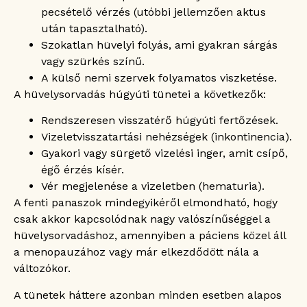
pecsételő vérzés (utóbbi jellemzően aktus
után tapasztalható).
Szokatlan hüvelyi folyás, ami gyakran sárgás
vagy szürkés színű.
A külső nemi szervek folyamatos viszketése.
A hüvelysorvadás húgyúti tünetei a következők:
Rendszeresen visszatérő húgyúti fertőzések.
Vizeletvisszatartási nehézségek (inkontinencia).
Gyakori vagy sürgető vizelési inger, amit csípő,
égő érzés kísér.
Vér megjelenése a vizeletben (hematuria).
A fenti panaszok mindegyikéről elmondható, hogy
csak akkor kapcsolódnak nagy valószínűséggel a
hüvelysorvadáshoz, amennyiben a páciens közel áll
a menopauzához vagy már elkezdődött nála a
változókor.
A tünetek háttere azonban minden esetben alapos