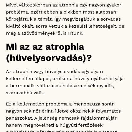
Milyen szövődményei lehetnek a
Mivel változókorban az atrophia egy nagyon gyakori
hüvelysorvadásnak?
probléma, ezért ebben a cikkben most alaposan
Mennyi ideig tart a hüvelysorvadás
körbejártuk a témát, így megvizsgáltuk a sorvadás
kezelése?
kiváltó okait, sorra vettük a kezelési lehetőségeit, de
Fiatalkorban is előfordulhat atrophia?
még a szövődményekről is írtunk.
Miért okoz fájdalmas közösülést a
hüvelysorvadás?
Mi az az atrophia
Miért gyakoribbak a húgyúti fertőzések
atrophia esetén?
(hüvelysorvadás)?
Normális ilyenkor a hüvelyi vérzés?
Milyen életmódbeli tényezők ronthatják
Az atrophia vagy hüvelysorvadás egy olyan
vagy segíthetik elő a hüvelysorvadást?
kellemetlen állapot, amikor a hüvely nyálkahártyája
Miért fontos időben kezelni?
a hormonális változások hatására elvékonyodik,
szárazabbá válik.
Ez a kellemetlen probléma a menopauza során
nagyon sok nőt érint, illetve okoz nekik folyamatos
panaszokat. A jelenség nemcsak fájdalommal jár,
hanem megnövelheti a húgyúti fertőzések