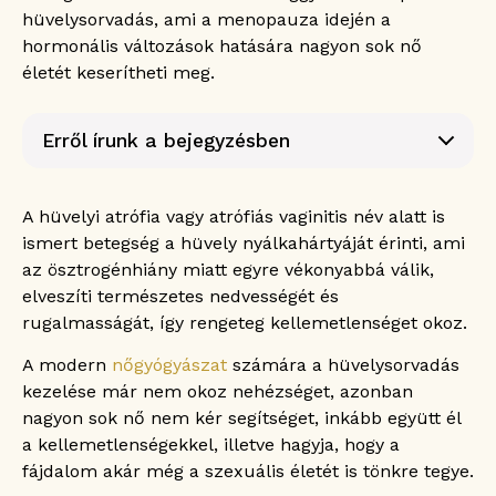
hüvelysorvadás, ami a menopauza idején a
hormonális változások hatására nagyon sok nő
életét keserítheti meg.
Erről írunk a bejegyzésben
Mi az az atrophia (hüvelysorvadás)?
Az atrophia (hüvelysorvadás) tünetei
A hüvelyi atrófia vagy atrófiás vaginitis név alatt is
Az atrophia (hüvelysorvadás) okai
ismert betegség a hüvely nyálkahártyáját érinti, ami
Az atrophia (hüvelysorvadás) diagnózisa
az ösztrogénhiány miatt egyre vékonyabbá válik,
Milyen vizsgálatokra lehet még szükség a
elveszíti természetes nedvességét és
hüvelysorvadás diagnosztizálásához?
rugalmasságát, így rengeteg kellemetlenséget okoz.
Az atrophia (hüvelysorvadás) kezelése
A modern
nőgyógyászat
számára a hüvelysorvadás
A hüvelysorvadás hormonális kezelése
kezelése már nem okoz nehézséget, azonban
A hüvelysorvadás nem hormonális kezelése
nagyon sok nő nem kér segítséget, inkább együtt él
Az atrophia (hüvelysorvadás) megelőzése
a kellemetlenségekkel, illetve hagyja, hogy a
Gyakran ismételt kérdések
fájdalom akár még a szexuális életét is tönkre tegye.
Mennyire gyakori a hüvelyi atrophia?